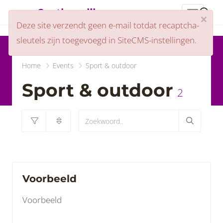
Centjesveiling
header_
×
Deze site verzendt geen e-mail totdat recaptcha-
sleutels zijn toegevoegd in SiteCMS-instellingen.
Home
Events
Sport & outdoor
Sport & outdoor
2
Voorbeeld
Voorbeeld