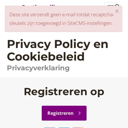
Centjesveiling
header_
×
Deze site verzendt geen e-mail totdat recaptcha-
sleutels zijn toegevoegd in SiteCMS-instellingen.
Home
Privacy Policy en Cookiebeleid
Privacy Policy en
Cookiebeleid
Privacyverklaring
Registreren op
Registreren