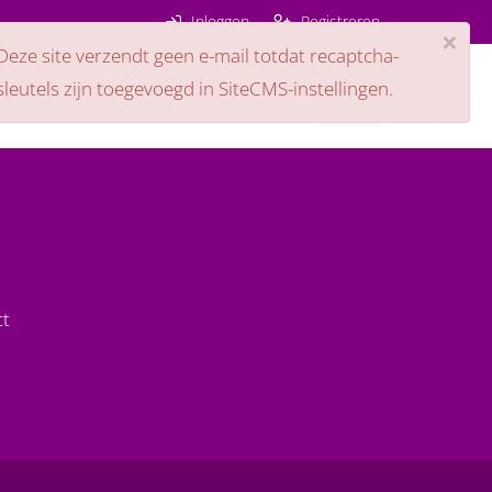
Inloggen
Registreren
×
Deze site verzendt geen e-mail totdat recaptcha-
sleutels zijn toegevoegd in SiteCMS-instellingen.
ps
Nieuws
Contact
ct