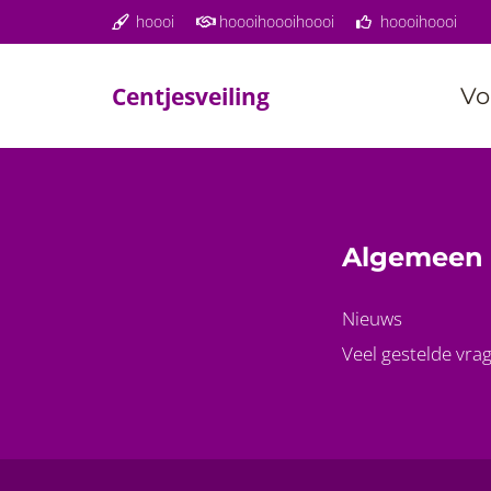
hoooi
hoooihoooihoooi
hoooihoooi
Centjesveiling
Vo
Algemeen
Nieuws
Veel gestelde vra