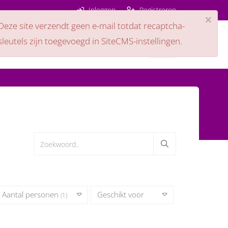
Inloggen
Registreren
×
Deze site verzendt geen e-mail totdat recaptcha-
sleutels zijn toegevoegd in SiteCMS-instellingen.
ps
Nieuws
Contact
Aantal personen
Geschikt voor
(1)